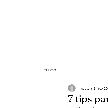
All Posts
Neat Jars
14 feb 2
7 tips p